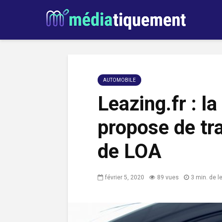
AUTOMOBILE
Leazing.fr : l
propose de tr
de LOA
février 5, 2020
89 vues
3 min. de l