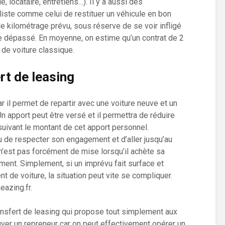
, locataire, entretiens…). Il y a aussi des
iste comme celui de restituer un véhicule en bon
e kilométrage prévu, sous réserve de se voir infligé
e dépassé. En moyenne, on estime qu’un contrat de 2
 de voiture classique.
rt de leasing
r il permet de repartir avec une voiture neuve et un
n apport peut être versé et il permettra de réduire
suivant le montant de cet apport personnel.
u de respecter son engagement et d’aller jusqu’au
 n’est pas forcément de mise lorsqu’il achète sa
moment. Simplement, si un imprévu fait surface et
 de voiture, la situation peut vite se compliquer.
eazing.fr.
nsfert de leasing qui propose tout simplement aux
ouver un repreneur car on peut effectivement opérer un